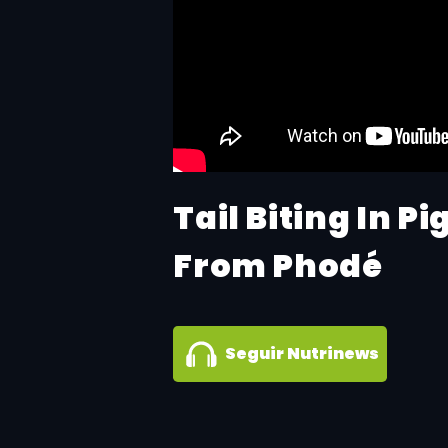
Tail Biting In P
From Phodé
Seguir Nutrinews