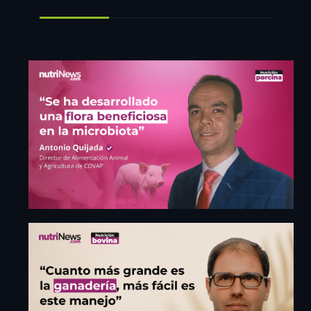
¡Regístrate
Para Ver
Más!
Aprovecha nuestro portal
donde tendrás una mejor
experiencia y acceder a toda
la información.
Iniciar sesión
Cerrar