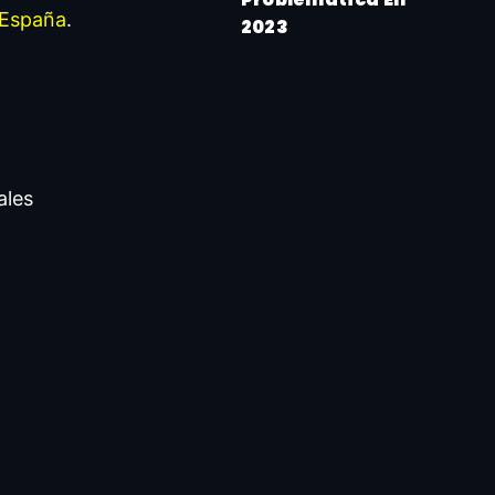
 España
.
2023
ales