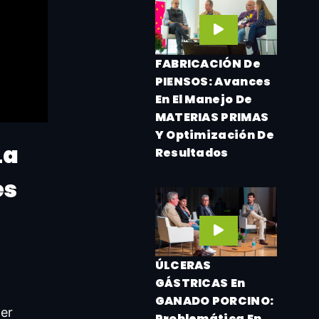
FABRICACIÓN De
PIENSOS: Avances
En El Manejo De
MATERIAS PRIMAS
Y Optimización De
La
Resultados
es
ÚLCERAS
GÁSTRICAS En
GANADO PORCINO:
ger
Problemática En