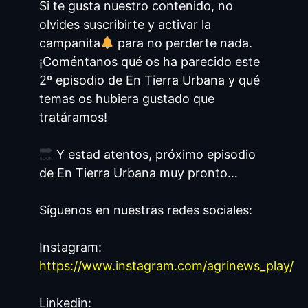
Si te gusta nuestro contenido, no
olvides suscribirte y activar la
campanita
para no perderte nada.
¡Coméntanos qué os ha parecido este
2º episodio de En Tierra Urbana y qué
temas os hubiera gustado que
tratáramos!
Y estad atentos, próximo episodio
de En Tierra Urbana muy pronto…
¡Regístrate
Síguenos en nuestras redes sociales:
Para Ver
Instagram:
Más!
https://www.instagram.com/agrinews_play/
Aprovecha nuestro portal
Linkedin:
donde tendrás una mejor