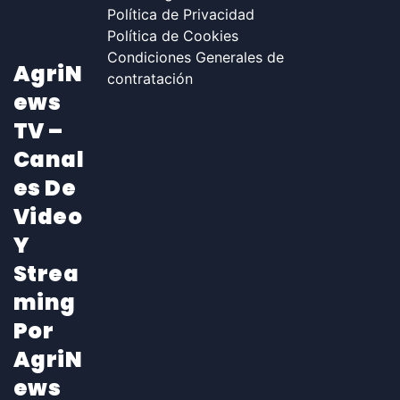
Política de Privacidad
Política de Cookies
Condiciones Generales de
AgriN
contratación
Ews
TV –
Canal
Es De
Video
Y
Strea
Ming
Por
AgriN
Ews