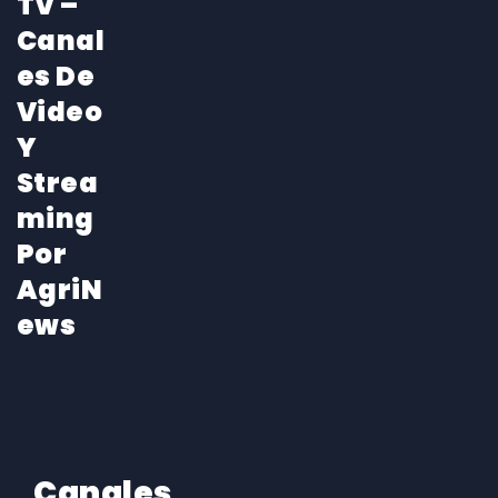
TV –
Canal
Es De
Video
Y
Strea
Ming
Por
AgriN
Ews
Canales